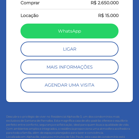
Comprar
R$ 2.650.000
Locação
R$ 15.000
WhatsApp
LIGAR
MAIS INFORMAÇÕES
AGENDAR UMA VISITA
Descubra o privilégio de viver no Residencial Alphaville 3, um dos condomínios mais
exclusivos de Santana de Parnaíba. Esta magnífica casa de alto padrão oferece o equilíbrio
perfeito entre conforto, segurança e sofisticação, ideal para quem busca qualidade de vida.
Com ambientes amplos e integrados, a residência proporciona uma atmosfera acolhedora
para toda a família, além de espaços planejados para lazer e convivência.
Localizada em Alphaville, a poucos minutos de São Paulo, esta casa de condomínio está