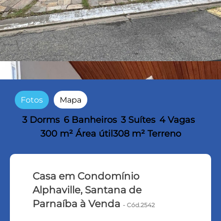
Fotos
Mapa
3 Dorms
6 Banheiros
3 Suítes
4 Vagas
300 m² Área útil
308 m² Terreno
Casa em Condomínio
Alphaville, Santana de
Parnaíba à Venda
- Cód.2542