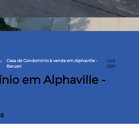
Casa de Condomínio à venda em Alphaville -
Cód:
hevron_right
Barueri
2397
io em Alphaville -
as
rreno
837 m² Área construída