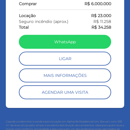
Comprar
R$ 6.000.000
Locação
R$ 23.000
Seguro incêndio (aprox.)
R$ 11.258
Total
R$ 34.258
WhatsApp
LIGAR
MAIS INFORMAÇÕES
AGENDAR UMA VISITA
Casa de condomínio à venda e para locação em Alphaville Residencial Um, Barueri, com 593
m² de área útil, projeto amplo e excelente distribuição dos ambientes. Ideal para quem busca
morar com conforto, privacidade e segurança em um dos endereços mais valorizados da