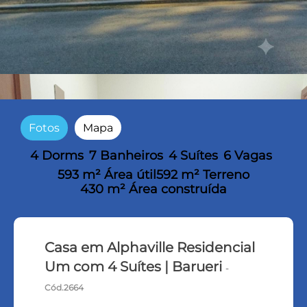
Fotos
Mapa
4 Dorms
7 Banheiros
4 Suítes
6 Vagas
593 m² Área útil
592 m² Terreno
430 m² Área construída
Casa em Alphaville Residencial
Um com 4 Suítes | Barueri
-
Cód.2664