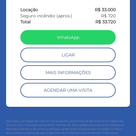
Locação
R$ 33.000
Seguro incêndio (aprox.)
R$ 720
Total
R$ 33.720
WhatsApp
LIGAR
MAIS INFORMAÇÕES
AGENDAR UMA VISITA
Descubra o privilégio de viver em uma casa de condomínio de alto padrão em Alphaville,
Barueri, com impressionantes 412m² de área útil. Esta residência exclusiva no Residencial
Alphaplus oferece 4 dormitórios amplos, sendo todos suítes, proporcionando conforto,
privacidade e sofisticação para toda a família. O imóvel conta ainda com 7 banheiros,