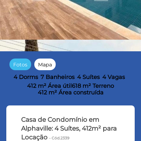
Fotos
Mapa
4 Dorms
7 Banheiros
4 Suítes
4 Vagas
412 m² Área útil
618 m² Terreno
412 m² Área construída
Casa de Condomínio em
Alphaville: 4 Suítes, 412m² para
Locação
- Cód.2339