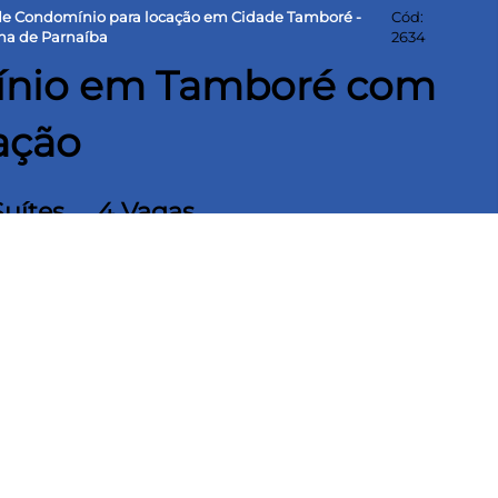
de Condomínio para locação em Cidade Tamboré -
Cód:
na de Parnaíba
2634
ínio em Tamboré com
ação
Suítes
4 Vagas
rreno
302 m² Área construída
Itahye📍 ✨ 302 m² de área construída ✨ 462 m²
las • Living integrado • Sala de jantar • Cozinha
spaço gourmet completo • Piscina • Garagem para
: • Arquitetura moderna e elegante • Projeto
dos espaços • Vista fantástica • Ar-
• Energia fotovoltaica • Sistema de
ondomínio com infraestrutura completa e