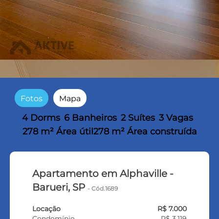
Fotos
Mapa
4 Dorms
6 Banheiros
2 Suítes
3 Vagas
278 m² Área útil
278 m² Área construída
Apartamento em Alphaville -
Barueri, SP
- Cód.1689
Locação
R$ 7.000
Condomínio
R$ 3.119