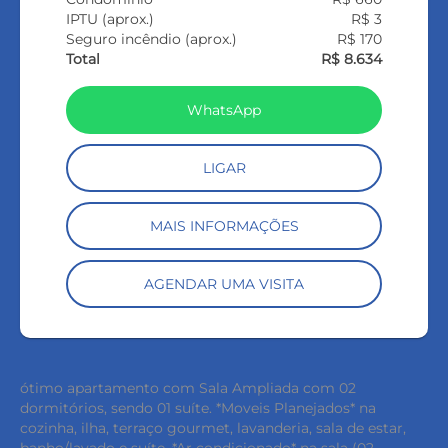
IPTU (aprox.)
R$ 3
Seguro incêndio (aprox.)
R$ 170
Total
R$ 8.634
WhatsApp
LIGAR
MAIS INFORMAÇÕES
AGENDAR UMA VISITA
ótimo apartamento com Sala Ampliada com 02
dormitórios, sendo 01 suíte. *Moveis Planejados* na
cozinha, ilha, terraço gourmet, lavanderia, sala de estar,