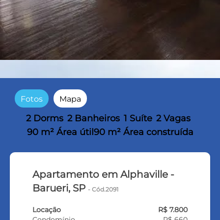
Fotos
Mapa
2 Dorms
2 Banheiros
1 Suíte
2 Vagas
90 m² Área útil
90 m² Área construída
Apartamento em Alphaville -
Barueri, SP
- Cód.2091
Locação
R$ 7.800
Condomínio
R$ 660