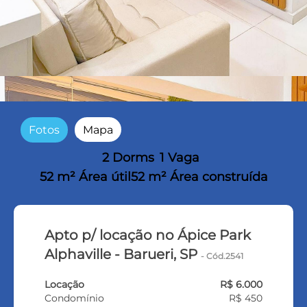
Fotos
Mapa
2 Dorms
1 Vaga
52 m² Área útil
52 m² Área construída
Apto p/ locação no Ápice Park
Alphaville - Barueri, SP
- Cód.2541
Locação
R$ 6.000
Condomínio
R$ 450