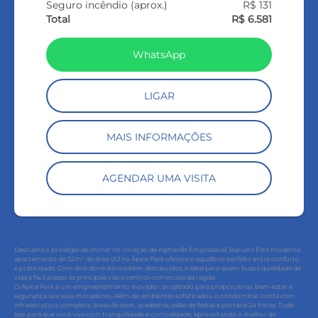
Seguro incêndio (aprox.)
R$ 131
Total
R$ 6.581
WhatsApp
LIGAR
MAIS INFORMAÇÕES
AGENDAR UMA VISITA
Descubra o privilégio de morar no coração de Alphaville Empresarial, Barueri! Este moderno
apartamento de 52m² de área útil no Ápice Park oferece o equilíbrio perfeito entre conforto
e praticidade. Com dois dormitórios bem distribuídos, é ideal para quem busca qualidade de
vida e fácil acesso às principais vias e centros comerciais da região.
O Ápice Park é um empreendimento inovador, projetado para proporcionar bem-estar e
segurança aos seus moradores. Além de ambientes sofisticados, o condomínio conta com
infraestrutura completa: áreas de lazer, academia, salão de festas e portaria 24 horas. Tudo
isso para que você viva com tranquilidade e comodidade, aproveitando o melhor de