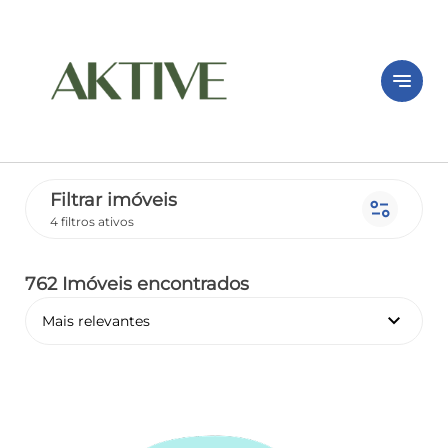
notes
Filtrar imóveis
page_info
4 filtros ativos
762 Imóveis encontrados
keyboard_arrow_down
Mais relevantes