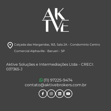
room
Calçada das Margaridas, 163
, Sala 2A
- Condomínio Centro
Comercial Alphaville
- Barueri
- SP
Aktive Soluções e Intermediações Ltda - CRECI:
037365-J
(11) 97225-9474
contato@aktivebrokers.com.br