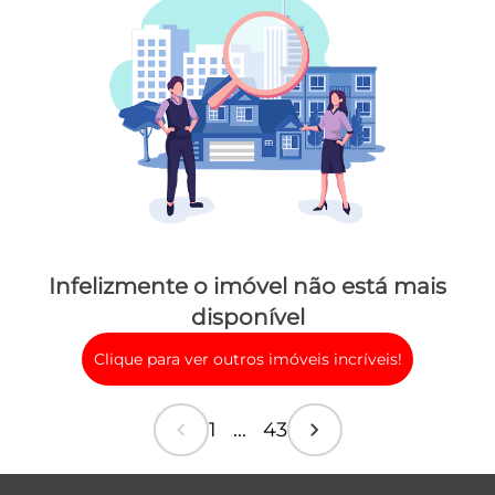
Infelizmente o imóvel não está mais
disponível
Clique para ver outros imóveis incríveis!
chevron_left
chevron_right
1 ... 43