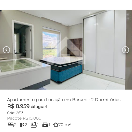
chevron_left
chevron_right
Apartamento para Locação em Barueri - 2 Dormitórios
R$ 8.959
/aluguel
Cód: 2613
Pacote R$10.000
bed
bathtub
directions_car
other_houses
2
2
1
1
70 m²