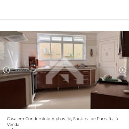
chevron_left
chevron_right
Casa em Condomínio Alphaville, Santana de Parnaíba à
Venda