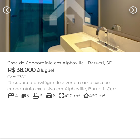
chevron_left
chevron_right
Casa de Condomínio em Alphaville - Barueri, SP
R$ 38.000
/aluguel
Cód: 2350
Descubra o privilégio de viver em uma casa de
condomínio exclusiva em Alphaville, Barueri! Com
bed
bathtub
directions_car
430m² de área útil, esta...
fullscreen
other_houses
4
5
3
6
420 m²
430 m²