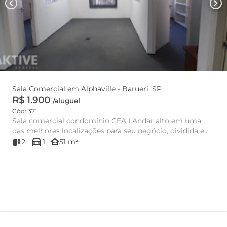
chevron_left
chevron_right
Sala Comercial em Alphaville - Barueri, SP
R$ 1.900
/aluguel
Cód: 371
Sala comercial condomínio CEA I Andar alto em uma
das melhores localizações para seu negócio, dividida em
directions_car
03 ambi...
other_houses
2
1
51 m²