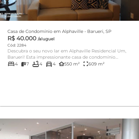
Casa de Condomínio em Alphaville - Barueri, SP
R$ 40.000
/aluguel
Cód: 2284
Descubra o seu novo lar em Alphaville Residencial Um,
Barueri! Esta impressionante casa de condomínio
bed
bathtub
directions_car
oferece 550 m² de...
other_houses
fullscreen
4
7
4
4
550 m²
609 m²