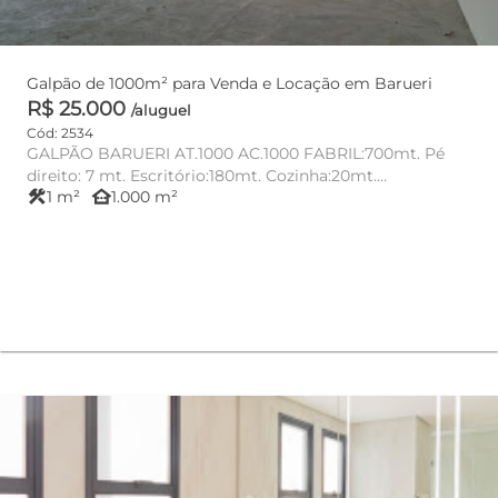
Galpão de 1000m² para Venda e Locação em Barueri
R$ 25.000
/aluguel
Cód: 2534
GALPÃO BARUERI AT.1000 AC.1000 FABRIL:700mt. Pé
direito: 7 mt. Escritório:180mt. Cozinha:20mt.
construction
other_houses
1 m²
1.000 m²
Refeitório:30mt. Depósi...