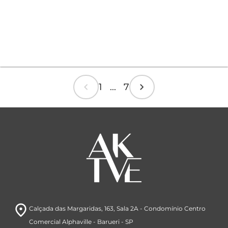
chevron_left
chevron_right
1 ... 7
room
Calçada das Margaridas, 163
, Sala 2A
- Condomínio Centro
Comercial Alphaville
- Barueri
- SP