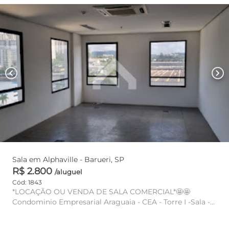
chevron_left
chevron_right
Sala em Alphaville - Barueri, SP
R$ 2.800
/aluguel
Cód: 1843
*LOCAÇÃO OU VENDA DE SALA COMERCIAL*🤩🤩
Condominio Empresarial Araguaia - CEA - Torre I -Sala -
52m -2 Banheiros -1...