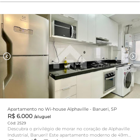
chevron_left
chevron_right
Apartamento no Wi-house Alphaville - Barueri, SP
R$ 6.000
/aluguel
Cód: 2529
Descubra o privilégio de morar no coração de Alphaville
Industrial, Barueri! Este apartamento moderno de 49m²