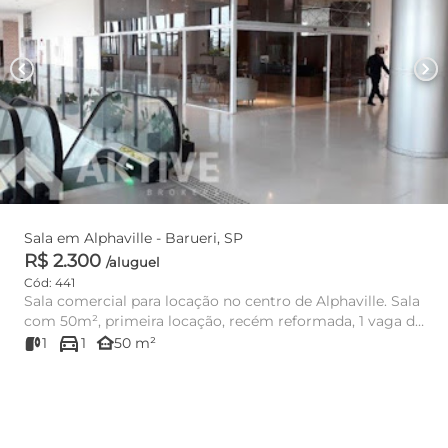
chevron_left
chevron_right
Sala em Alphaville - Barueri, SP
R$ 2.300
/aluguel
Cód: 441
Sala comercial para locação no centro de Alphaville. Sala
com 50m², primeira locação, recém reformada, 1 vaga de
directions_car
g...
other_houses
1
1
50 m²