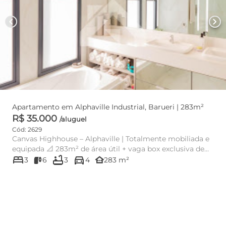
chevron_left
chevron_right
Apartamento em Alphaville Industrial, Barueri | 283m²
R$ 35.000
/aluguel
Cód: 2629
Canvas Highhouse – Alphaville | Totalmente mobiliada e
equipada 📐 283m² de área útil + vaga box exclusiva de
bed
bathtub
directions_car
58m² 🏙️...
other_houses
3
6
3
4
283 m²