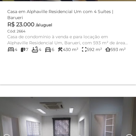
Casa em Alphaville Residencial Um com 4 Suítes |
Barueri
R$ 23.000
/aluguel
Cód: 2664
Casa de condomínio à venda e para locação em
Alphaville Residencial Um, Barueri, com 593 m² de área
bed
bathtub
directions_car
útil, projeto amplo...
construction
fullscreen
other_houses
4
7
4
6
430 m²
592 m²
593 m²