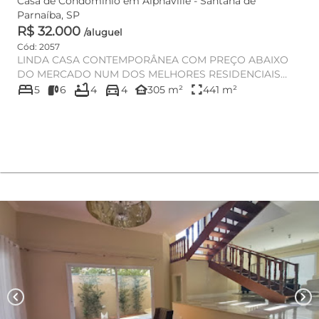
Casa de Condomínio em Alphaville - Santana de
Parnaíba, SP
R$ 32.000
/aluguel
Cód: 2057
LINDA CASA CONTEMPORÂNEA COM PREÇO ABAIXO
DO MERCADO NUM DOS MELHORES RESIDENCIAIS
bed
bathtub
directions_car
other_houses
fullscreen
ALTO PADRÃO DE ALPHAVILLE/SP ...
5
6
4
4
305 m²
441 m²
chevron_left
chevron_right