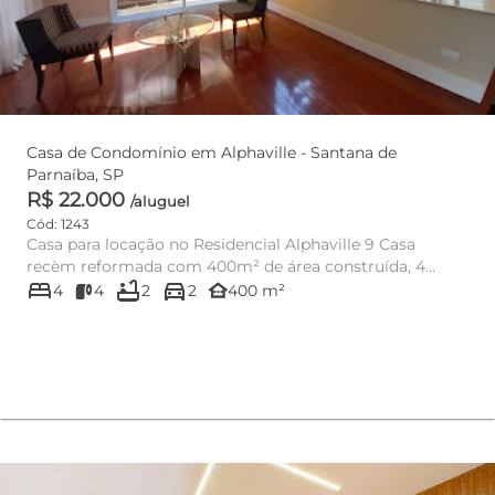
Casa de Condomínio em Alphaville - Santana de
Parnaíba, SP
R$ 22.000
/aluguel
Cód: 1243
Casa para locação no Residencial Alphaville 9 Casa
recèm reformada com 400m² de área construída, 4
bed
bathtub
directions_car
dormitórios sen...
other_houses
4
4
2
2
400 m²