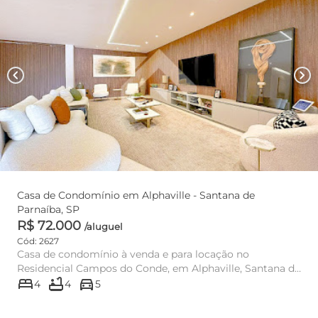
chevron_left
chevron_right
Casa de Condomínio em Alphaville - Santana de
Parnaíba, SP
R$ 72.000
/aluguel
Cód: 2627
Casa de condomínio à venda e para locação no
Residencial Campos do Conde, em Alphaville, Santana de
bed
bathtub
directions_car
Parnaíba, com 4 dor...
4
4
5