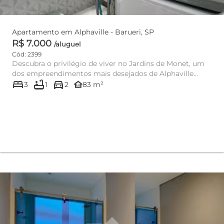
Apartamento em Alphaville - Barueri, SP
R$ 7.000
/aluguel
Cód: 2399
Descubra o privilégio de viver no Jardins de Monet, um
dos empreendimentos mais desejados de Alphaville
bed
bathtub
directions_car
Industrial, Bar...
other_houses
3
1
2
83 m²