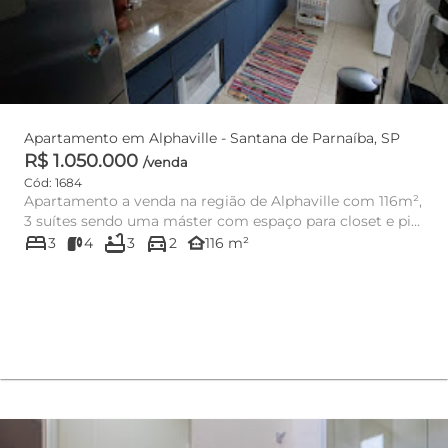
Apartamento em Alphaville - Santana de Parnaíba, SP
R$ 1.050.000
/venda
Cód: 1684
Apartamento a venda na região de Alphaville com 116m²,
3 suítes sendo uma máster com espaço para closet e pia
bed
bathtub
directions_car
com duas ...
other_houses
3
4
3
2
116 m²