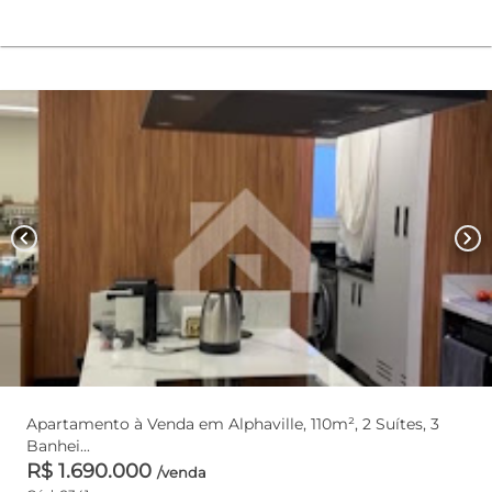
chevron_left
chevron_right
Apartamento à Venda em Alphaville, 110m², 2 Suítes, 3
Banhei...
R$ 1.690.000
/venda