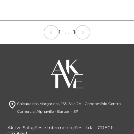
chevron_left
chevron_right
1 ... 1
room
Calçada das Margaridas, 163
, Sala 2A
- Condomínio Centro
Comercial Alphaville
- Barueri
- SP
Aktive Soluções e Intermediações Ltda - CRECI:
037365-J