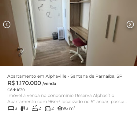
chevron_left
chevron_right
Apartamento em Alphaville - Santana de Parnaíba, SP
R$ 1.170.000
/venda
Cód: 1630
Imóvel a venda no condomínio Reserva Alphasítio
Apartamento com 96m² localizado no 5º andar, possui
bed
bathtub
directions_car
03 dormitórios,...
other_houses
3
3
2
2
96 m²