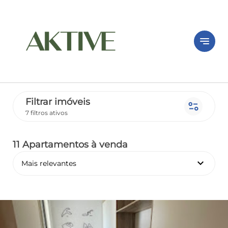
notes
Filtrar imóveis
page_info
7 filtros ativos
11 Apartamentos
à venda
keyboard_arrow_down
Mais relevantes