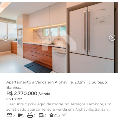
chevron_left
chevron_right
Apartamento à Venda em Alphaville, 202m², 3 Suítes, 5
Banhei...
R$ 2.770.000
/venda
Cód: 2597
Descubra o privilégio de morar no Terraços Tamboré, um
sofisticado apartamento à venda em Alphaville, Santana
bed
bathtub
directions_car
de Parnaí...
other_houses
3
5
3
3
202 m²