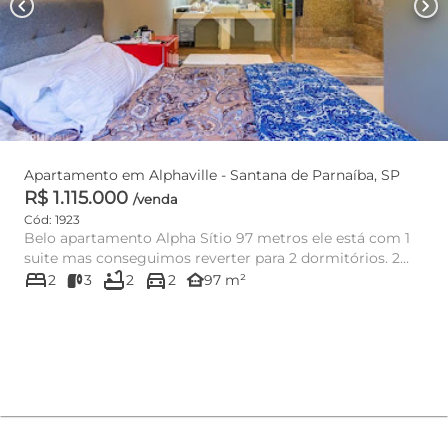
chevron_left
chevron_right
Apartamento em Alphaville - Santana de Parnaíba, SP
R$ 1.115.000
/venda
Cód: 1923
Belo apartamento Alpha Sítio 97 metros ele está com 1
suite mas conseguimos reverter para 2 dormitórios. 2
bed
bathtub
directions_car
vagas Est...
other_houses
2
3
2
2
97 m²