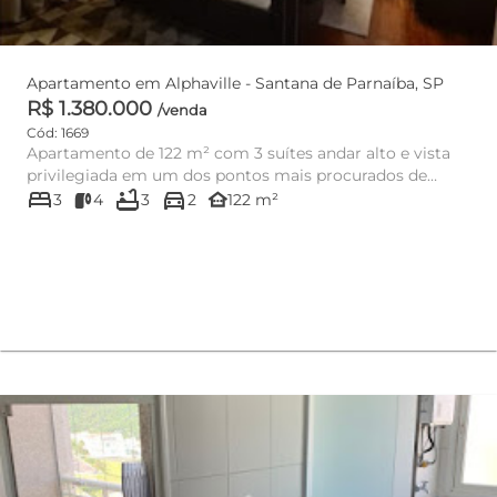
Apartamento em Alphaville - Santana de Parnaíba, SP
R$ 1.380.000
/venda
Cód: 1669
Apartamento de 122 m² com 3 suítes andar alto e vista
privilegiada em um dos pontos mais procurados de
bed
bathtub
directions_car
Alphaville, 2 vag...
other_houses
3
4
3
2
122 m²