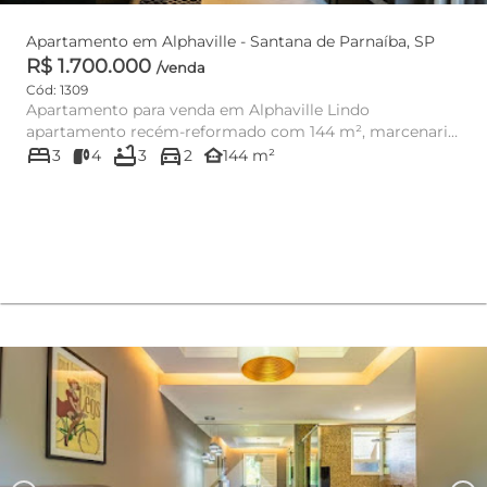
Apartamento em Alphaville - Santana de Parnaíba, SP
R$ 1.700.000
/venda
Cód: 1309
Apartamento para venda em Alphaville Lindo
apartamento recém-reformado com 144 m², marcenaria
bed
bathtub
directions_car
de primeira linha, il...
other_houses
3
4
3
2
144 m²