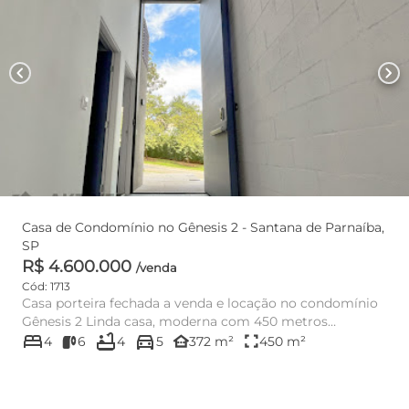
chevron_left
chevron_right
Casa de Condomínio no Gênesis 2 - Santana de Parnaíba,
SP
R$ 4.600.000
/venda
Cód: 1713
Casa porteira fechada a venda e locação no condomínio
Gênesis 2 Linda casa, moderna com 450 metros
bed
bathtub
directions_car
quadrados de ter...
other_houses
fullscreen
4
6
4
5
372 m²
450 m²