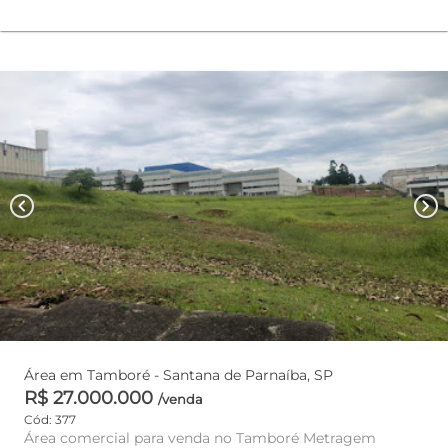
chevron_left
chevron_right
Área em Tamboré - Santana de Parnaíba, SP
R$ 27.000.000
/venda
Cód: 377
Área comercial para venda no Tamboré Metragem