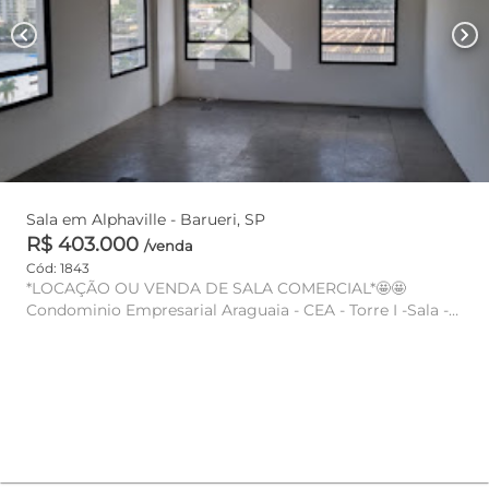
chevron_left
chevron_right
Sala em Alphaville - Barueri, SP
R$ 403.000
/venda
Cód: 1843
*LOCAÇÃO OU VENDA DE SALA COMERCIAL*🤩🤩
Condominio Empresarial Araguaia - CEA - Torre I -Sala -
52m -2 Banheiros -1...