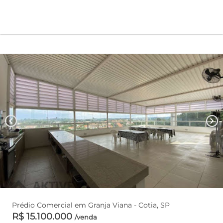
chevron_left
chevron_right
Prédio Comercial em Granja Viana - Cotia, SP
R$ 15.100.000
/venda