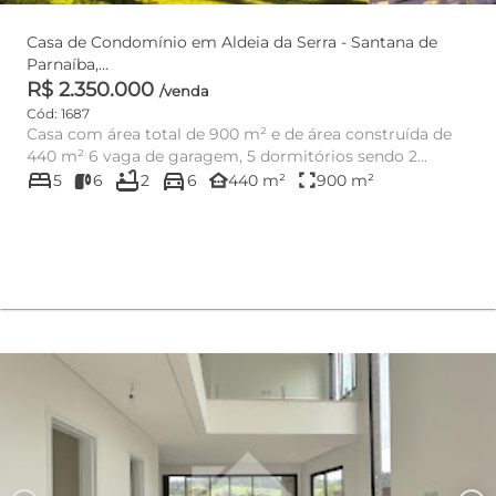
Casa de Condomínio em Aldeia da Serra - Santana de
Parnaíba,...
R$ 2.350.000
/venda
Cód: 1687
Casa com área total de 900 m² e de área construída de
440 m² 6 vaga de garagem, 5 dormitórios sendo 2
bed
bathtub
directions_car
suítes; 1 dray s...
other_houses
fullscreen
5
6
2
6
440 m²
900 m²