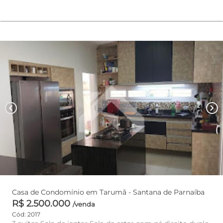
chevron_left
chevron_right
Casa de Condomínio em Tarumã - Santana de Parnaíba
R$ 2.500.000
/venda
Cód: 2017