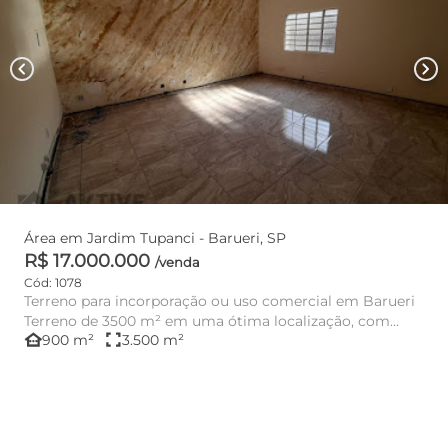
chevron_left
chevron_right
Área em Jardim Tupanci - Barueri, SP
R$ 17.000.000
/venda
Cód: 1078
Terreno para incorporação ou uso comercial em Barueri
Terreno de 3500 m² em uma ótima localização, com
other_houses
fullscreen
900 m²
3.500 m²
galpão medin...