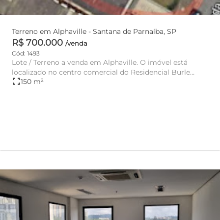
Terreno em Alphaville - Santana de Parnaíba, SP
R$ 700.000
/venda
Cód: 1493
Lote / Terreno a venda em Alphaville. O imóvel está
localizado no centro comercial do Residencial Burle
fullscreen
150 m²
Marx, que s...