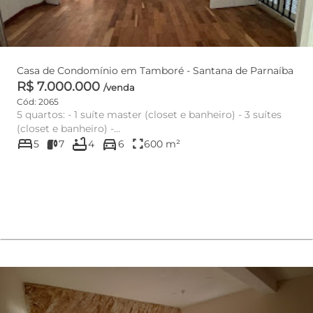
Casa de Condomínio em Tamboré - Santana de Parnaíba
R$ 7.000.000
/venda
Cód: 2065
5 quartos: - 1 suíte master (closet e banheiro) - 3 suítes
(closet e banheiro) -...
bed
bathtub
directions_car
fullscreen
5
7
4
6
600 m²