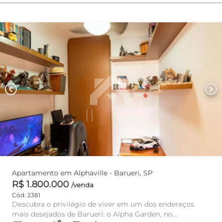
chevron_left
chevron_right
Apartamento em Alphaville - Barueri, SP
R$ 1.800.000
/venda
Cód: 2381
Descubra o privilégio de viver em um dos endereços
mais desejados de Barueri: o Alpha Garden, no