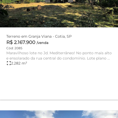
Terreno em Granja Viana - Cotia, SP
R$ 2.167.900
/venda
Cód: 2085
Maravilhoso lote no Jd. Mediterrâneo! No ponto mais alto
e ensolarado da rua central do condomínio. Lote plano e
fullscreen
2.282 m²
livre d...