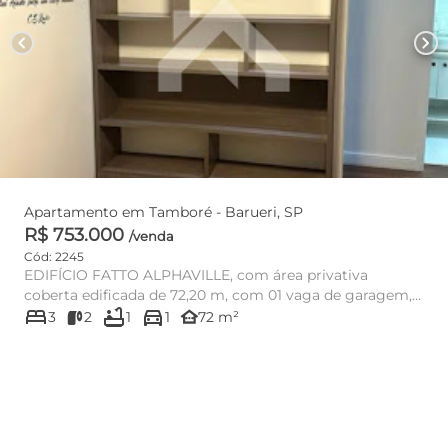
chevron_left
chevron_right
Apartamento em Tamboré - Barueri, SP
R$ 753.000
/venda
Cód: 2245
EDIFÍCIO FATTO ALPHAVILLE, com área privativa
coberta edificada de 72,20 m, com 01 vaga de garagem,
bed
bathtub
directions_car
coberta localizada...
other_houses
3
2
1
1
72 m²