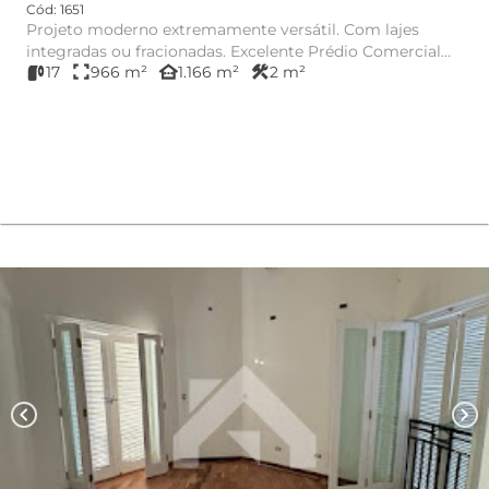
Cód: 1651
Projeto moderno extremamente versátil. Com lajes
integradas ou fracionadas. Excelente Prédio Comercial
fullscreen
other_houses
construction
17
966 m²
1.166 m²
2 m²
na melhor locali...
chevron_left
chevron_right