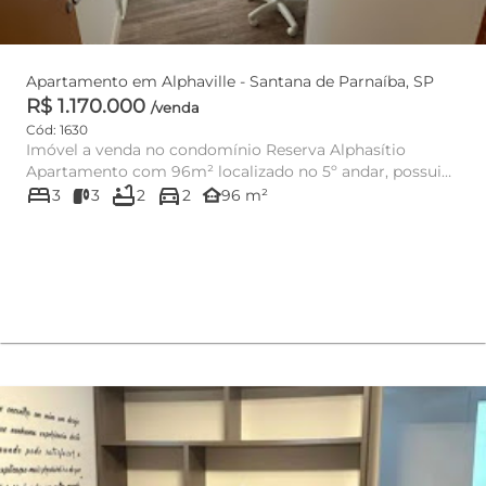
Apartamento em Alphaville - Santana de Parnaíba, SP
R$ 1.170.000
/venda
Cód: 1630
Imóvel a venda no condomínio Reserva Alphasítio
Apartamento com 96m² localizado no 5º andar, possui
bed
bathtub
directions_car
03 dormitórios,...
other_houses
3
3
2
2
96 m²