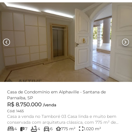
chevron_left
chevron_right
Casa de Condomínio em Alphaville - Santana de
Parnaíba, SP
R$ 8.750.000
/venda
Cód: 1465
Casa a venda no Tamboré 03 Casa linda e muito bem
conservada com arquitetura clássica, com 775 m² de
bed
bathtub
directions_car
área construíd...
other_houses
fullscreen
4
7
4
6
775 m²
1.020 m²