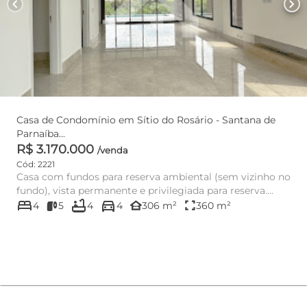
chevron_left
chevron_right
Casa de Condomínio em Sítio do Rosário - Santana de
Parnaíba...
R$ 3.170.000
/venda
Cód: 2221
Casa com fundos para reserva ambiental (sem vizinho no
fundo), vista permanente e privilegiada para reserva.
bed
bathtub
directions_car
Sendo com 4...
other_houses
fullscreen
4
5
4
4
306 m²
360 m²