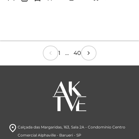
chevron_left
chevron_right
1 ... 40
room
Calçada das Margaridas, 163
, Sala 2A
- Condomínio Centro
Comercial Alphaville
- Barueri
- SP